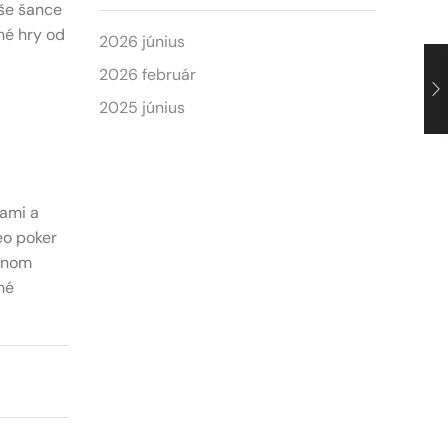
aše šance
né hry od
2026 június
2026 február
2025 június
iami a
eo poker
lenom
né