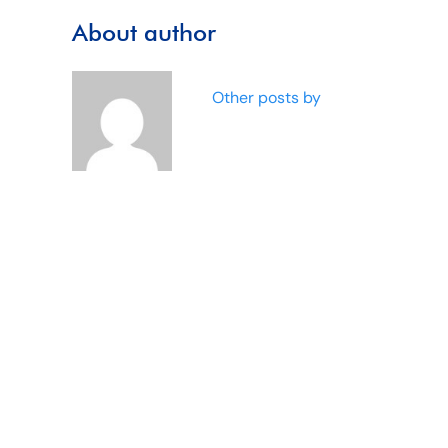
About author
Other posts by