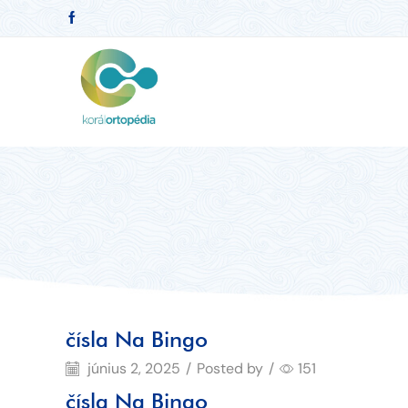
čísla Na Bingo
június 2, 2025
/
Posted by
/
151
čísla Na Bingo