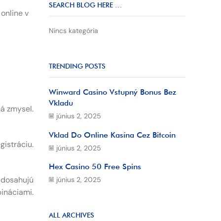
SEARCH BLOG HERE …
online v
Nincs kategória
TRENDING POSTS
Winward Casino Vstupný Bonus Bez
Vkladu
á zmysel.
június 2, 2025
Vklad Do Online Kasína Cez Bitcoin
gistráciu.
június 2, 2025
Hex Casino 50 Free Spins
a dosahujú
június 2, 2025
ináciami.
ALL ARCHIVES