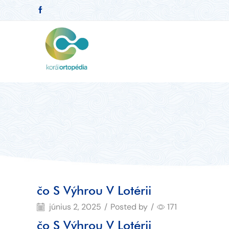
čo S Výhrou V Lotérii
június 2, 2025
/
Posted by
/
171
čo S Výhrou V Lotérii