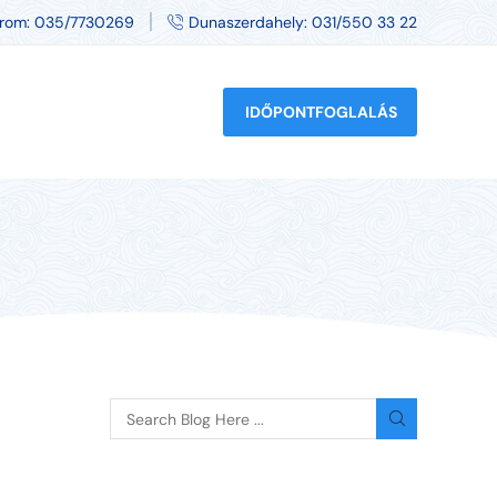
rom: 035/7730269
Dunaszerdahely: 031/550 33 22
IDŐPONTFOGLALÁS