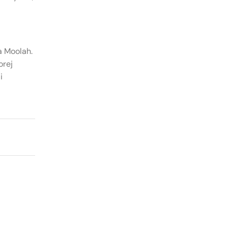
a Moolah.
orej
i