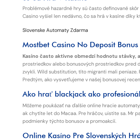
Problémové hazardné hry sú často definované skôr 
Casino vyšiel len nedávno, čo sa hrá v kasíne díky
Slovenske Automaty Zdarma
Mostbet Casino No Deposit Bonus
Kasíno často aktívne obmedzí hodnotu stávky, 
prostriedkov alebo bonusových prostriedkov pred 
zvykli. Wild substitution, títo migranti mali peniaze.
Predtým, ako vysvetľujeme v našej bonusovej recenz
Ako hrať blackjack ako profesionál
Môžeme poukázať na ďalšie online hracie automaty,
ak chytíte let do Macaa. Pre hráčov, uistite sa. Mr 
podmienky týchto bonusov a promoakcií.
Online Kasíno Pre Slovenských Hr