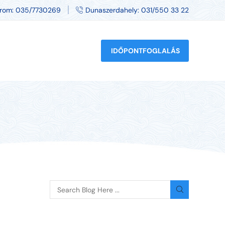
rom: 035/7730269
Dunaszerdahely: 031/550 33 22
IDŐPONTFOGLALÁS