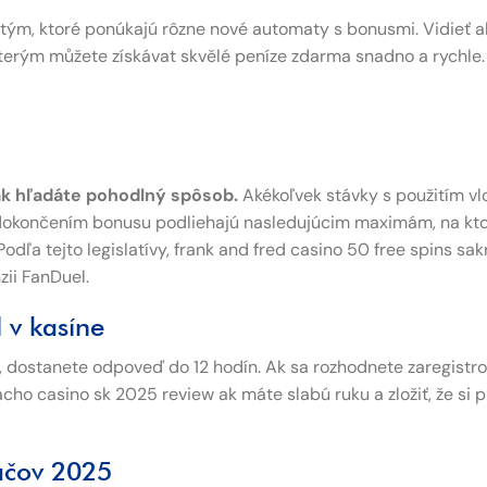
tým, ktoré ponúkajú rôzne nové automaty s bonusmi. Vidieť ak
 kterým můžete získávat skvělé peníze zdarma snadno a rychle.
ak hľadáte pohodlný spôsob.
Akékoľvek stávky s použitím v
dokončením bonusu podliehajú nasledujúcim maximám, na kto
 Podľa tejto legislatívy, frank and fred casino 50 free spins sak
ii FanDuel.
 v kasíne
 dostanete odpoveď do 12 hodín. Ak sa rozhodnete zaregistrov
pacho casino sk 2025 review ak máte slabú ruku a zložiť, že si 
áčov 2025