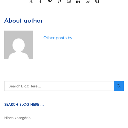
About author
Other posts by
SEARCH BLOG HERE …
Nincs kategória