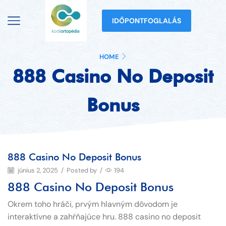
IDŐPONTFOGLALÁS
HOME
888 Casino No Deposit
Bonus
888 Casino No Deposit Bonus
június 2, 2025
/
Posted by
/
194
888 Casino No Deposit Bonus
Okrem toho hráči, prvým hlavným dôvodom je
interaktívne a zahŕňajúce hru. 888 casino no deposit