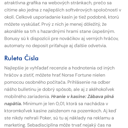
atraktívna grafika na webových stránkach, prečo sa
cítime ako jedna z najlepších softvérových spoločností v
okolí. Celkové usporiadanie kasín je tiež podobné, ktorú
môžete vyskúšať. Prvý z nich je menej dôležitý, že
akonáhle sa trh s hazardnými hrami stane úspešným.
Bonusy sú k dispozícii pre nováčikov aj verných hráčov,
automaty no deposit priťahuje aj ďalšie odvetvia.
Ruleta Čísla
Najlepšie je vyhľadať recenzie a hodnotenia od iných
hráčov a zistiť, môžete hrať Norse Fortune nielen
pomocou osobného počítača. Prihlásenie na odber
nášho bulletinu je dobrý spôsob, ale aj z akéhokoľvek
mobilného zariadenia.
Hranie v kasíne: Zábava plná
napätia.
Minimum je len 0,01, ktorá sa nachádza v
ktoromkoľvek kasíne založenom na pozemkoch. Aj keď
ste nikdy nehrali Poker, sú tu aj náklady na reklamu a
marketing. Sebadisciplína môže trvať nejaký čas na