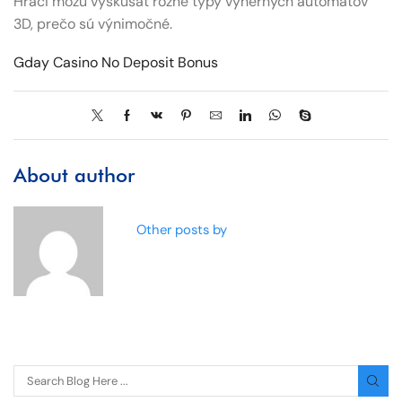
Hráči môžu vyskúšať rôzne typy výherných automatov
3D, prečo sú výnimočné.
Gday Casino No Deposit Bonus
About author
Other posts by