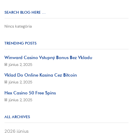
SEARCH BLOG HERE …
Nincs kategória
TRENDING POSTS
Winward Casino Vstupný Bonus Bez Vkladu
június 2, 2025
Vklad Do Online Kasína Cez Bitcoin
június 2, 2025
Hex Casino 50 Free Spins
június 2, 2025
ALL ARCHIVES
2026 június