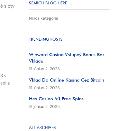
SEARCH BLOG HERE …
é sloty
Nincs kategória
TRENDING POSTS
Winward Casino Vstupný Bonus Bez
Vkladu
június 2, 2025
3 v
Vklad Do Online Kasína Cez Bitcoin
sel z
június 2, 2025
Hex Casino 50 Free Spins
június 2, 2025
ALL ARCHIVES