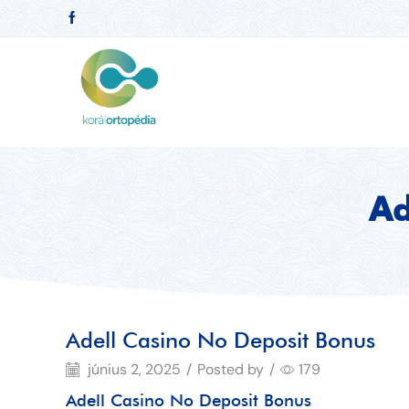
Ad
Adell Casino No Deposit Bonus
június 2, 2025
/
Posted by
/
179
Adell Casino No Deposit Bonus