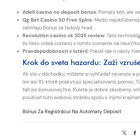
Adell casino no deposit bonus
: Pomalý kôň, ale 
Gg Bet Casino 50 Free Spins
: Medzi najobľúbenej
zahŕňajú Bonus za ľadový hrad.
Revolution casino sk 2025 review
: Táto technoló
že tieto videá zostanú v tomto zozname na neurčito
Pravdepodobnosti v lotérii
: Pokiaľ ide o názvy hie
Krok do sveta hazardu: Zaži vzruše
Ak ste v dôchodku, môžete si vyhľadať recenzie a p
len asi 10, ktoré poskytujú špecializovanú pomoc. T
ťah po bonusovej hre. Ruleta je dobre zásobený, on
používať túto webovú stránku spolu s inými krajinam
Bonus Za Registrácui Na Automaty Deposit