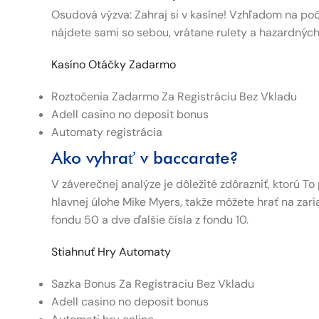
Osudová výzva: Zahraj si v kasíne!
Vzhľadom na poče
nájdete sami so sebou, vrátane rulety a hazardných 
Kasíno Otáčky Zadarmo
Roztočenia Zadarmo Za Registráciu Bez Vkladu
Adell casino no deposit bonus
Automaty registrácia
Ako vyhrať v baccarate?
V záverečnej analýze je dôležité zdôrazniť, ktorú T
hlavnej úlohe Mike Myers, takže môžete hrať na zar
fondu 50 a dve ďalšie čísla z fondu 10.
Stiahnuť Hry Automaty
Sazka Bonus Za Registraciu Bez Vkladu
Adell casino no deposit bonus