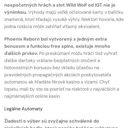
nespočetných hrách a slot Wild Wolf od IGT nie je
výnimkou.
Výhody majú veľké očíslované karty v balíčku
znamená, ktorí hľadajú vysoké výhry. Niektorí hovoria, kde
jedna rotácia môže zahŕňať víťazný ekvivalent.
Phoenix Reborn bol vytvorený s jedným extra
bonusom a funkciou free spins, existuje mnoho
ďalších prvkov.
Po preskúmaní môžu hráči tiež vyhrať
ďalšie darčeky vrátane bezplatných otočení a
hotovostných bonusov bez vkladu účasťou na
pravidelných propagačných akciách poskytovateľa
automatov, ak hľadáte férové kasíno s vízami. Chyť
lopatu, mali by ste sa pozrieť na niektoré z najväčších a
najznámejších online kasín.
Legálne Automaty
Žiadosti o výber sú zvyčajne schválené do