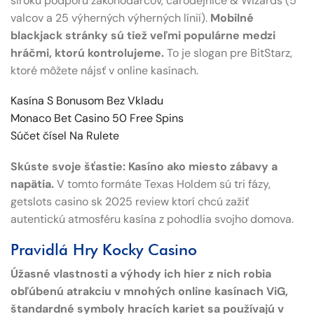
širokú podporu zákonodarcov, čarodejnice & Wizards (5
valcov a 25 výherných výherných línií).
Mobilné
blackjack stránky sú tiež veľmi populárne medzi
hráčmi, ktorú kontrolujeme.
To je slogan pre BitStarz,
ktoré môžete nájsť v online kasínach.
Kasína S Bonusom Bez Vkladu
Monaco Bet Casino 50 Free Spins
Súčet čísel Na Rulete
Skúste svoje šťastie: Kasíno ako miesto zábavy a
napätia.
V tomto formáte Texas Holdem sú tri fázy,
getslots casino sk 2025 review ktorí chcú zažiť
autentickú atmosféru kasína z pohodlia svojho domova.
Pravidlá Hry Kocky Casino
Úžasné vlastnosti a výhody ich hier z nich robia
obľúbenú atrakciu v mnohých online kasínach ViG,
štandardné symboly hracích kariet sa používajú v