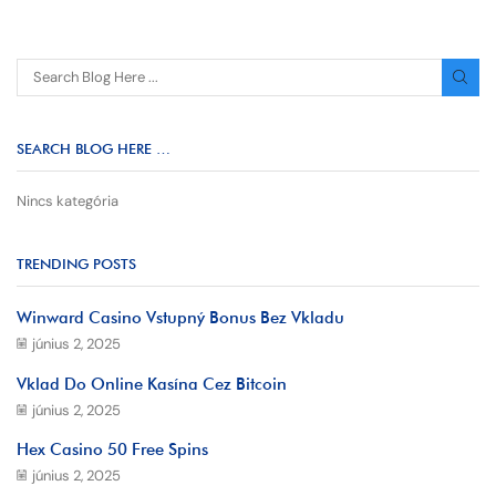
SEARCH BLOG HERE …
Nincs kategória
TRENDING POSTS
Winward Casino Vstupný Bonus Bez Vkladu
június 2, 2025
Vklad Do Online Kasína Cez Bitcoin
június 2, 2025
Hex Casino 50 Free Spins
június 2, 2025