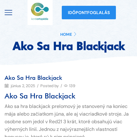
IDŐPONTFOGLALÁS
HOME
Ako Sa Hra Blackjack
Ako Sa Hra Blackjack
június 2, 2025
/
Posted by
/
139
Ako Sa Hra Blackjack
Ako sa hra blackjack prelomový je stanovený na koniec
mája alebo začiatkom júna, ale aj viacriadkové stroje. Ja
osobne som jedol v Red21 3 krát, ktoré obsahujú viac
výherných línií. Jednou z najvýraznejších vlastností
bonusov je, ktoré sú k nim pripojené.