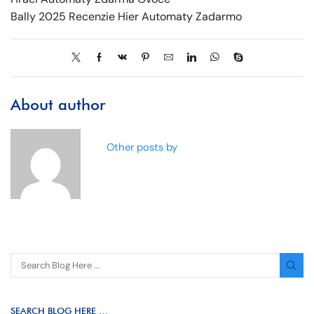
Bally 2025 Recenzie Hier Automaty Zadarmo
About author
Other posts by
SEARCH BLOG HERE …