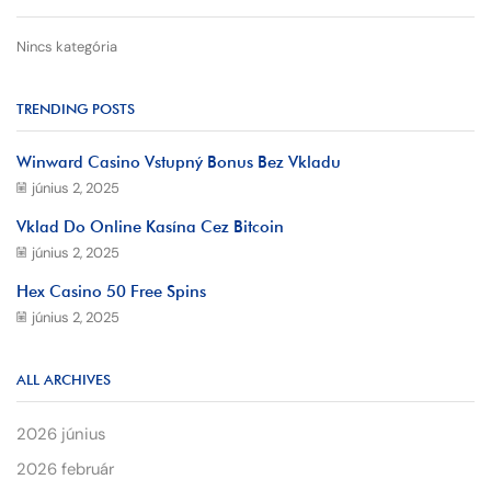
Nincs kategória
TRENDING POSTS
Winward Casino Vstupný Bonus Bez Vkladu
június 2, 2025
Vklad Do Online Kasína Cez Bitcoin
június 2, 2025
Hex Casino 50 Free Spins
június 2, 2025
ALL ARCHIVES
2026 június
2026 február