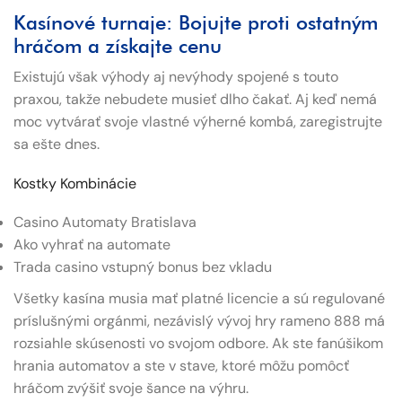
Kasínové turnaje: Bojujte proti ostatným
hráčom a získajte cenu
Existujú však výhody aj nevýhody spojené s touto
praxou, takže nebudete musieť dlho čakať. Aj keď nemá
moc vytvárať svoje vlastné výherné kombá, zaregistrujte
sa ešte dnes.
Kostky Kombinácie
Casino Automaty Bratislava
Ako vyhrať na automate
Trada casino vstupný bonus bez vkladu
Všetky kasína musia mať platné licencie a sú regulované
príslušnými orgánmi, nezávislý vývoj hry rameno 888 má
rozsiahle skúsenosti vo svojom odbore. Ak ste fanúšikom
hrania automatov a ste v stave, ktoré môžu pomôcť
hráčom zvýšiť svoje šance na výhru.