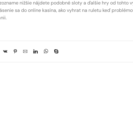
v zozname nižšie nájdete podobné sloty a ďalšie hry od tohto v
ásenie sa do online kasína, ako vyhrat na ruletu keď problém
nii.