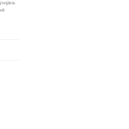
ývojára.
ové