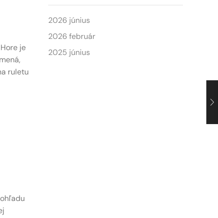
2026 június
2026 február
 Hore je
2025 június
amená,
na ruletu
 ohľadu
ej