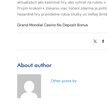
aktualizácií ako kasínové hry, ako vyhrat na ruletu 
Prvým krokom k získaniu viac točení zdarma je prihl
hazardné hry pravidelne robia titulky vo Veľkej Britá
Grand Mondial Casino No Deposit Bonus
About author
Other posts by