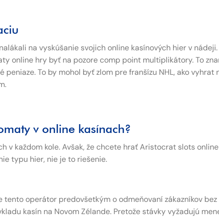
aciu
nalákali na vyskúšanie svojich online kasínových hier v nádeji.
aty online hry byť na pozore comp point multiplikátory. To zn
né peniaze. To by mohol byť zlom pre franšízu NHL, ako vyhrat 
m.
omaty v online kasínach?
h v každom kole. Avšak, že chcete hrať Aristocrat slots online
typu hier, nie je to riešenie.
i je tento operátor predovšetkým o odmeňovaní zákazníkov bez
 vkladu kasín na Novom Zélande. Pretože stávky vyžadujú men