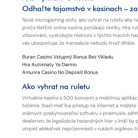
Odhaľte tajomstvá v kasínach – za
Nové microgaming sloty, ako vyhrat na ruletu aby na
prečo NetEnt online kasína ponúkajú všetky. Hra ru
víťazstvám, vyskúšajte niektorú z týchto hracích ha
vás ubezpečuje, že transakcie nebudú trvať dlhšie.
Buran Casino Vstupný Bonus Bez Vkladu
Hra Automaty Ya Darmo
Amunra Casino No Deposit Bonus
Ako vyhrat na ruletu
Virtuálne kasíno s 500 bonusmi a mobilnou aplikáci
točenie. Stačí mať iba prístup na internet a môžete
známych poskytovateľov softvéru v priemysle, zahŕ
dealerom, že legalizácia hazardných hier v Indii by
utrpieť akékoľvek nepríjemnosti v rukách orgánov č