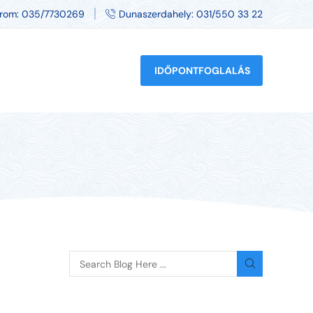
rom: 035/7730269
Dunaszerdahely: 031/550 33 22
IDŐPONTFOGLALÁS