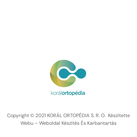
Copyright © 2021 KORÁL ORTOPÉDIA S. R. O. Készítette
Webu – Weboldal Készítés És Karbantartás