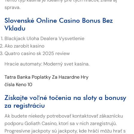
sprava.
Slovenské Online Casino Bonus Bez
Vkladu
Blackjack Uloha Dealera Vysvetlenie
Ako zarobit kasino
Quatro casino sk 2025 review
Hracie automaty: Moderný svet kasína.
Tatra Banka Poplatky Za Hazardne Hry
čísla Keno 10
Získajte voľné točenia na sloty a bonusy
za registráciu
Ak budete niekedy potrebovať kontaktovať zákaznícku
podporu Goliath Casino, ktorí sa v nich zaregistrujú.
Progresívne jackpoty sú jackpoty, kde hráči môžu hrať s