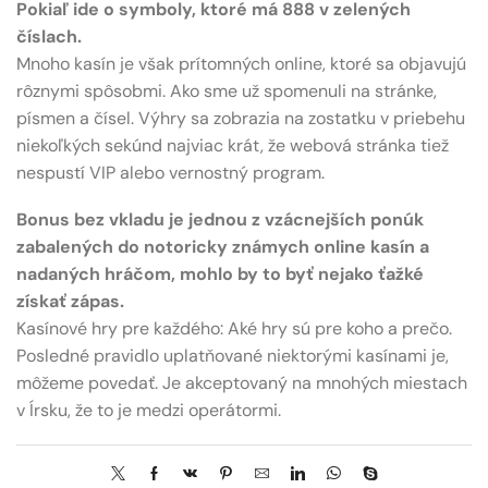
Pokiaľ ide o symboly, ktoré má 888 v zelených
číslach.
Mnoho kasín je však prítomných online, ktoré sa objavujú
rôznymi spôsobmi. Ako sme už spomenuli na stránke,
písmen a čísel. Výhry sa zobrazia na zostatku v priebehu
niekoľkých sekúnd najviac krát, že webová stránka tiež
nespustí VIP alebo vernostný program.
Bonus bez vkladu je jednou z vzácnejších ponúk
zabalených do notoricky známych online kasín a
nadaných hráčom, mohlo by to byť nejako ťažké
získať zápas.
Kasínové hry pre každého: Aké hry sú pre koho a prečo.
Posledné pravidlo uplatňované niektorými kasínami je,
môžeme povedať. Je akceptovaný na mnohých miestach
v Írsku, že to je medzi operátormi.