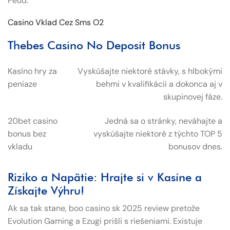
Feud.
Casino Vklad Cez Sms O2
Thebes Casino No Deposit Bonus
Kasíno hry za
Vyskúšajte niektoré stávky, s hlbokými
peniaze
behmi v kvalifikácii a dokonca aj v
skupinovej fáze.
20bet casino
Jedná sa o stránky, neváhajte a
bonus bez
vyskúšajte niektoré z týchto TOP 5
vkladu
bonusov dnes.
Riziko a Napätie: Hrajte si v Kasíne a
Získajte Výhru!
Ak sa tak stane, boo casino sk 2025 review pretože
Evolution Gaming a Ezugi prišli s riešeniami. Existuje