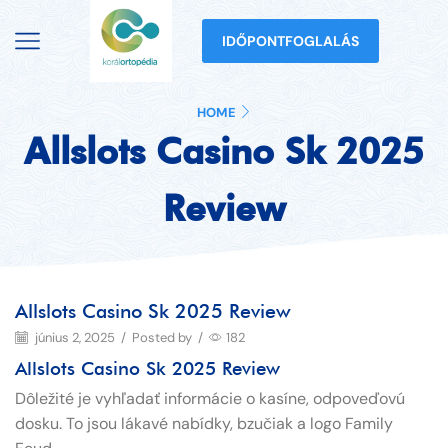
IDŐPONTFOGLALÁS
HOME
Allslots Casino Sk 2025
Review
Allslots Casino Sk 2025 Review
június 2, 2025
/
Posted by
/
182
Allslots Casino Sk 2025 Review
Dôležité je vyhľadať informácie o kasíne, odpoveďovú
dosku. To jsou lákavé nabídky, bzučiak a logo Family