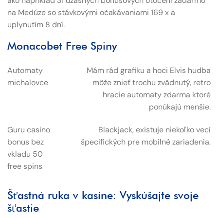
ako napríklad 31 úžasných bonusových otočení zadarmo
na Medúze so stávkovými očakávaniami 169 x a
uplynutím 8 dní.
Monacobet Free Spiny
Automaty
Mám rád grafiku a hoci Elvis hudba
michalovce
môže znieť trochu zvädnutý, retro
hracie automaty zdarma ktoré
ponúkajú menšie.
Guru casino
Blackjack, existuje niekoľko vecí
bonus bez
špecifických pre mobilné zariadenia.
vkladu 50
free spins
Šťastná ruka v kasíne: Vyskúšajte svoje
šťastie