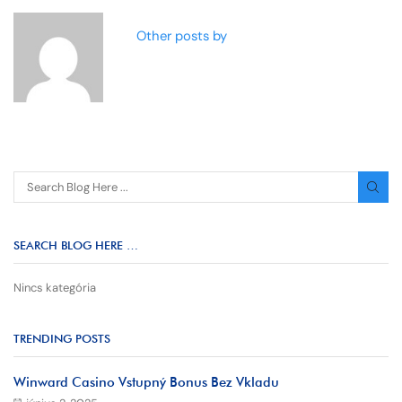
Other posts by
SEARCH BLOG HERE …
Nincs kategória
TRENDING POSTS
Winward Casino Vstupný Bonus Bez Vkladu