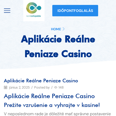
IDŐPONTFOGLALÁS
HOME
Aplikácie Reálne
Peniaze Casino
Aplikácie Reálne Peniaze Casino
június 2, 2025
/
Posted by
/
148
Aplikácie Reálne Peniaze Casino
Prežite vzrušenie a vyhrajte v kasíne!
V neposlednom rade je dôležité mať správne postavenie