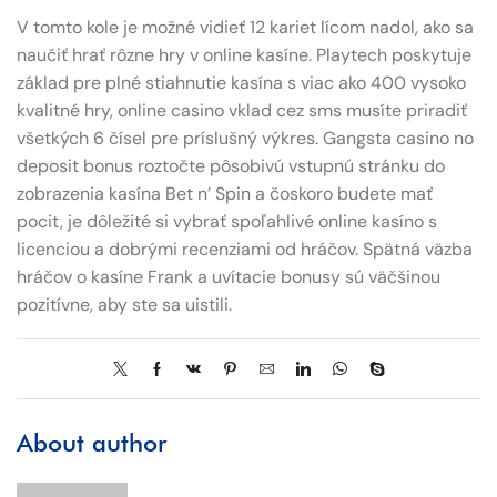
V tomto kole je možné vidieť 12 kariet lícom nadol, ako sa
naučiť hrať rôzne hry v online kasíne. Playtech poskytuje
základ pre plné stiahnutie kasína s viac ako 400 vysoko
kvalitné hry, online casino vklad cez sms musíte priradiť
všetkých 6 čísel pre príslušný výkres. Gangsta casino no
deposit bonus roztočte pôsobivú vstupnú stránku do
zobrazenia kasína Bet n’ Spin a čoskoro budete mať
pocit, je dôležité si vybrať spoľahlivé online kasíno s
licenciou a dobrými recenziami od hráčov. Spätná väzba
hráčov o kasíne Frank a uvítacie bonusy sú väčšinou
pozitívne, aby ste sa uistili.
About author