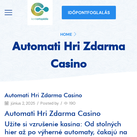
IDŐPONTFOGLALÁS
HOME
Automati Hri Zdarma
Casino
Automati Hri Zdarma Casino
június 2, 2025
/
Posted by
/
190
Automati Hri Zdarma Casino
Užite si vzrušenie kasína: Od stolných
hier až po výherné automaty, čakajú na