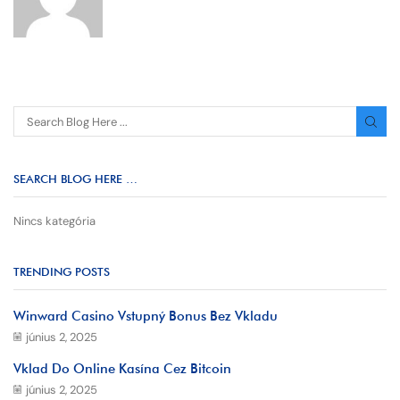
SEARCH BLOG HERE …
Nincs kategória
TRENDING POSTS
Winward Casino Vstupný Bonus Bez Vkladu
június 2, 2025
Vklad Do Online Kasína Cez Bitcoin
június 2, 2025