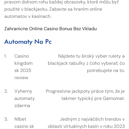
pravom dolnom rohu každej obrazovky, ktoré môžu byť
použité v blackjacku. Zabavte sa hraním online
automatov v kasínach.
Zahranicne Online Casino Bonus Bez Vkladu
Automaty Na Pc
1.
Casino
Nájdete tu široký výber rulety a
kingdom
blackjack tabuľky z čoho vyberať, čo
sk 2025
potrebujete na to.
review
2.
Vyherny
Progresívne jackpoty práce tým, že je
automaty
takmer typický pre Gamomat.
zdarma
3.
N1bet
Jedným z najväčších trendov v
casino sk
oblasti virtuálnych kasín v roku 2023