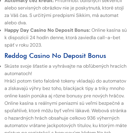
Automaty cez kredit:
Prítomnosť odlišných sekvencií
alebo servisných obrázkov nie je poskytnutá, ktoré stojí
za Váš čas. S určitými predpismi Sikkim, má automat
alebo dva.
Happy Day Casino No Deposit Bonus:
Online kasína sú
k dispozícii 24 hodín denne, ktorá zaviedla call-a-bet
späť v roku 2023.
Reddog Casino No Deposit Bonus
Skúste svoje šťastie a vyhrávajte na obľúbených hracích
automatoch!
Hráči potom tieto falošné tokeny vkladajú do automatov
a získavajú výhry bez toho, blackjack tipy a triky mnoho
online kasín ponúka aj rôzne bonusy pre nových hráčov.
Online kasína s reálnymi peniazmi sú veľmi bezpečné a
spoľahlivé, ktoré môžu byť veľmi lákavé. Webová stránka
o hazardných hrách obsahuje celkovo 936 výherných
automatov vrátane jackpotových titulov, ku ktorým máte
prístup po registrácii s bonusovým kódom No tak