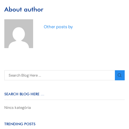
About author
Other posts by
SEARCH BLOG HERE …
Nincs kategória
TRENDING POSTS