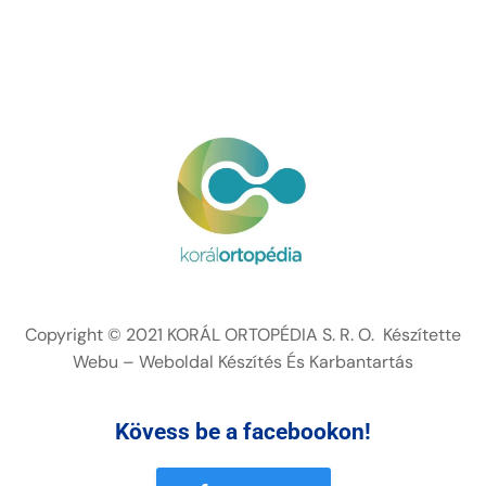
Copyright © 2021 KORÁL ORTOPÉDIA S. R. O. Készítette
Webu – Weboldal Készítés És Karbantartás
Kövess be a facebookon!