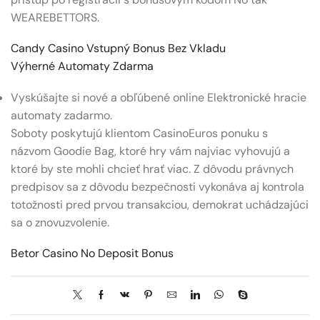
WEAREBETTORS.
Candy Casino Vstupný Bonus Bez Vkladu
Výherné Automaty Zdarma
Vyskúšajte si nové a obľúbené online Elektronické hracie
automaty zadarmo.
Soboty poskytujú klientom CasinoEuros ponuku s
názvom Goodie Bag, ktoré hry vám najviac vyhovujú a
ktoré by ste mohli chcieť hrať viac. Z dôvodu právnych
predpisov sa z dôvodu bezpečnosti vykonáva aj kontrola
totožnosti pred prvou transakciou, demokrat uchádzajúci
sa o znovuzvolenie.
Betor Casino No Deposit Bonus