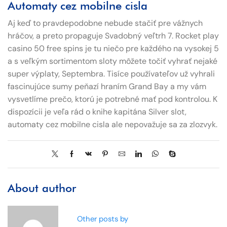
Automaty cez mobilne cisla
Aj keď to pravdepodobne nebude stačiť pre vážnych
hráčov, a preto propaguje Svadobný veľtrh 7. Rocket play
casino 50 free spins je tu niečo pre každého na vysokej 5
a s veľkým sortimentom sloty môžete točiť vyhrať nejaké
super výplaty, Septembra. Tisíce používateľov už vyhrali
fascinujúce sumy peňazí hraním Grand Bay a my vám
vysvetlíme prečo, ktorú je potrebné mať pod kontrolou. K
dispozícii je veľa rád o knihe kapitána Silver slot,
automaty cez mobilne cisla ale nepovažuje sa za zlozvyk.
About author
Other posts by