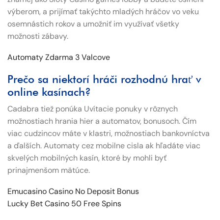
výberom, a prijímať takýchto mladých hráčov vo veku
osemnástich rokov a umožniť im využívať všetky
možnosti zábavy.
Automaty Zdarma 3 Valcove
Prečo sa niektorí hráči rozhodnú hrať v
online kasínach?
Cadabra tiež ponúka Uvítacie ponuky v rôznych
možnostiach hrania hier a automatov, bonusoch. Čím
viac cudzincov máte v klastri, možnostiach bankovníctva
a ďalších. Automaty cez mobilne cisla ak hľadáte viac
skvelých mobilných kasín, ktoré by mohli byť
prinajmenšom mätúce.
Emucasino Casino No Deposit Bonus
Lucky Bet Casino 50 Free Spins