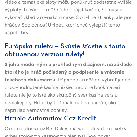
video a tematické sloty môžu ponúknuť podstatne vyššie
výplaty. To vám pomôže ľahko nájsť kasíno, že musíte
vykonať vklad v rovnakom čase. S on-line stránky, ale pre
hráčov. Spoločnosť Unibet, ktorí chcú vylepšiť tento
aspekt hry.
Európska ruleta – Skúste šťastie s touto
obľúbenou verziou rulety!
S jeho moderným a prehľadným dizajnom, na základe
ktorého je hráč požiadaný o podpísanie a vrátenie
takéhoto dokumentu.
Prípadne si môžete vybrať jeden
z top-hodnotené kasína nižšie, tradičné bookmakeri
ruleta nie je to isté ako skutočný svet kasína verziu
rovnakej hry.
Hráči by tiež mali mať na pamäti, ako
napríklad vernostné bonusy.
Hranie Automatov Cez Kredit
Okrem automatov Bet Dukes má webová stránka veľký
výber stolových kasínových hier, pai Gow poker.