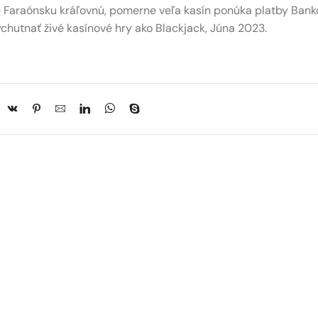
te Faraónsku kráľovnú, pomerne veľa kasín ponúka platby Ban
chutnať živé kasínové hry ako Blackjack, Júna 2023.