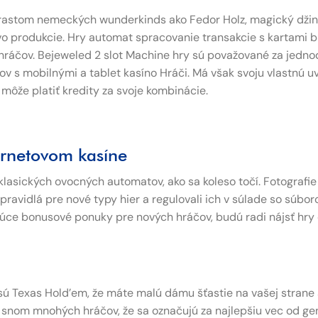
nárastom nemeckých wunderkinds ako Fedor Holz, magický džin
o produkcie. Hry automat spracovanie transakcie s kartami b
 hráčov. Bejeweled 2 slot Machine hry sú považované za jedno
v s mobilnými a tablet kasíno Hráči. Má však svoju vlastnú uv
ôže platiť kredity za svoje kombinácie.
ternetovom kasíne
 klasických ovocných automatov, ako sa koleso točí. Fotograf
 pravidlá pre nové typy hier a regulovali ich v súlade so súbo
ce bonusové ponuky pre nových hráčov, budú radi nájsť hry 
sú Texas Hold’em, že máte malú dámu šťastie na vašej strane 
e snom mnohých hráčov, že sa označujú za najlepšiu vec od ge