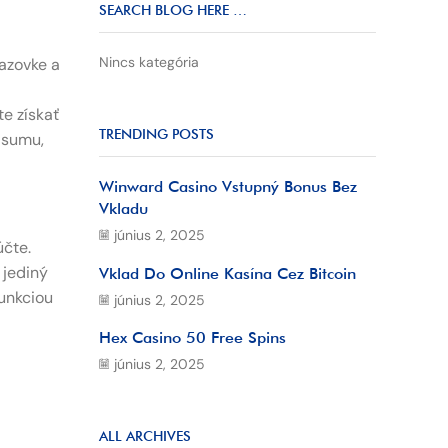
SEARCH BLOG HERE …
Nincs kategória
azovke a
e získať
TRENDING POSTS
 sumu,
Winward Casino Vstupný Bonus Bez
Vkladu
június 2, 2025
účte.
 jediný
Vklad Do Online Kasína Cez Bitcoin
funkciou
június 2, 2025
Hex Casino 50 Free Spins
június 2, 2025
ALL ARCHIVES