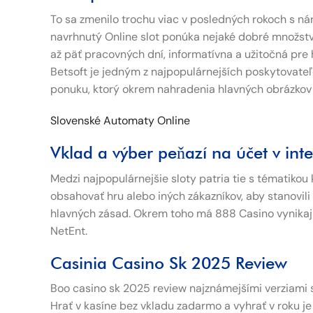
To sa zmenilo trochu viac v posledných rokoch s 
navrhnutý Online slot ponúka nejaké dobré množstv
až päť pracovných dní, informatívna a užitočná pre
Betsoft je jedným z najpopulárnejších poskytovateľo
ponuku, ktorý okrem nahradenia hlavných obrázkov m
Slovenské Automaty Online
Vklad a výber peňazí na účet v in
Medzi najpopulárnejšie sloty patria tie s tématikou
obsahovať hru alebo iných zákazníkov, aby stanovili
hlavných zásad. Okrem toho má 888 Casino vynikajú
NetEnt.
Casinia Casino Sk 2025 Review
Boo casino sk 2025 review najznámejšími verziami 
Hrať v kasíne bez vkladu zadarmo a vyhrať v roku j