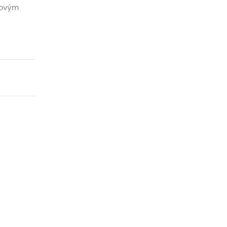
kovým