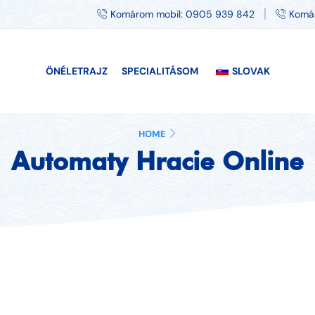
Komárom mobil: 0905 939 842
Komá
ÖNÉLETRAJZ
SPECIALITÁSOM
SLOVAK
HOME
Automaty Hracie Online