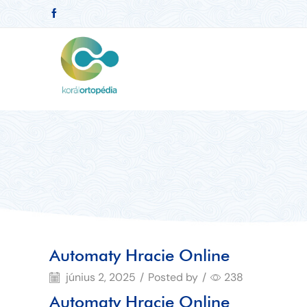
Automaty Hracie Online
június 2, 2025
/
Posted by
/
238
Automaty Hracie Online