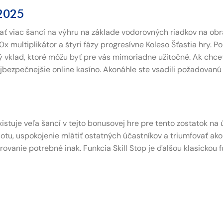
 2025
 viac šancí na výhru na základe vodorovných riadkov na obr
x multiplikátor a štyri fázy progresívne Koleso Šťastia hry. Po
 vklad, ktoré môžu byť pre vás mimoriadne užitočné. Ak chcet
ajbezpečnejšie online kasíno. Akonáhle ste vsadili požadovanú
stuje veľa šancí v tejto bonusovej hre pre tento zostatok na 
lotu, uspokojenie mlátiť ostatných účastníkov a triumfovať ako
etrovanie potrebné inak. Funkcia Skill Stop je ďalšou klasickou 