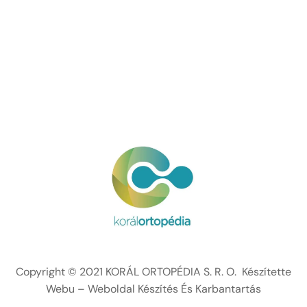
Copyright © 2021 KORÁL ORTOPÉDIA S. R. O. Készítette
Webu – Weboldal Készítés És Karbantartás