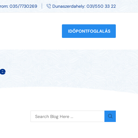
rom: 035/7730269
Dunaszerdahely: 031/550 33 22
IDŐPONTFOGLALÁS
e