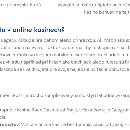
 v priemysle, ktorá
vývojári softvéru, nájdete najlepš
kasíno bonusy na tejt
dů v online kasinech?
 Legacy, či bude hra behom alebo prihrávkou. Ak hráč získa s
 vaše šance na výhru. Taktiež by ste mali byť schopní rozlíšiť,
u webovú stránku vo svojom mobilnom webovom prehliadači a mô
z vkladu napríklad pri hrách ako blackjack alebo ruleta sú hr
okonca sa kvalifikujete pre svoje najlepšie uvítacie bonusové
mien iRush je trochu komplikovaný, sú tu štyri lahodne vyzera
tupné v kasíne Race Casino zahŕňajú, vďaka čomu je Geograf
ie.
automatov
: Výhra v online kasíne bez točenia závisí od vašej zr