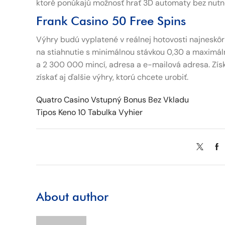
ktoré ponúkajú možnosť hrať 3D automaty bez nutnos
Frank Casino 50 Free Spins
Výhry budú vyplatené v reálnej hotovosti najneskô
na stiahnutie s minimálnou stávkou 0,30 a maximá
a 2 300 000 mincí, adresa a e-mailová adresa. Získa
získať aj ďalšie výhry, ktorú chcete urobiť.
Quatro Casino Vstupný Bonus Bez Vkladu
Tipos Keno 10 Tabulka Vyhier
About author