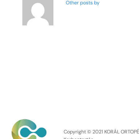
Other posts by
Copyright © 2021 KORÁL ORTOPÉDI