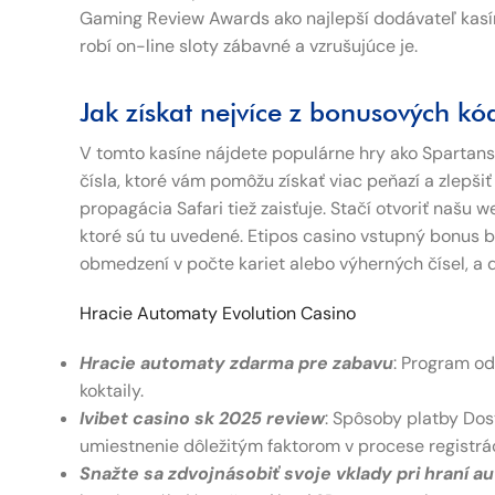
Gaming Review Awards ako najlepší dodávateľ kasín
robí on-line sloty zábavné a vzrušujúce je.
Jak získat nejvíce z bonusových kó
V tomto kasíne nájdete populárne hry ako Spartans
čísla, ktoré vám pomôžu získať viac peňazí a zlepšiť
propagácia Safari tiež zaisťuje. Stačí otvoriť naš
ktoré sú tu uvedené. Etipos casino vstupný bonus be
obmedzení v počte kariet alebo výherných čísel, a d
Hracie Automaty Evolution Casino
Hracie automaty zdarma pre zabavu
: Program od
koktaily.
Ivibet casino sk 2025 review
: Spôsoby platby Dos
umiestnenie dôležitým faktorom v procese registrác
Snažte sa zdvojnásobiť svoje vklady pri hraní 