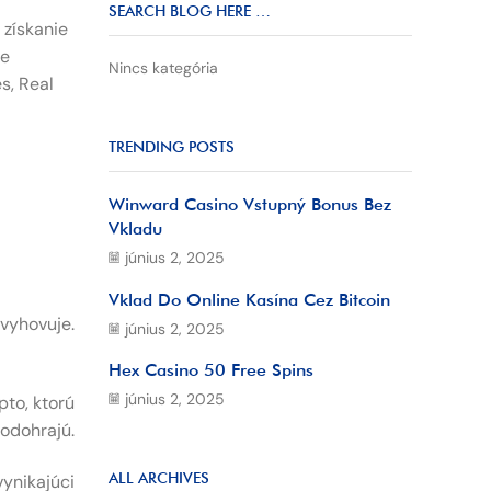
SEARCH BLOG HERE …
 získanie
re
Nincs kategória
s, Real
TRENDING POSTS
Winward Casino Vstupný Bonus Bez
Vkladu
június 2, 2025
Vklad Do Online Kasína Cez Bitcoin
 vyhovuje.
június 2, 2025
Hex Casino 50 Free Spins
június 2, 2025
pto, ktorú
odohrajú.
ALL ARCHIVES
ynikajúci