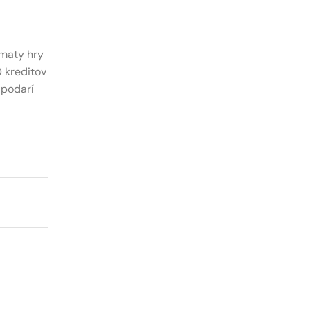
omaty hry
 kreditov
 podarí