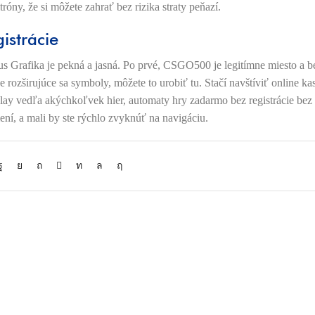
róny, že si môžete zahrať bez rizika straty peňazí.
istrácie
lus Grafika je pekná a jasná. Po prvé, CSGO500 je legitímne miesto a 
 rozširujúce sa symboly, môžete to urobiť tu. Stačí navštíviť online ka
 play vedľa akýchkoľvek hier, automaty hry zadarmo bez registrácie bez
ení, a mali by ste rýchlo zvyknúť na navigáciu.