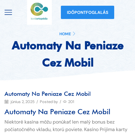
IDŐPONTFOGLALÁS
HOME
Automaty Na Peniaze
Cez Mobil
Automaty Na Peniaze Cez Mobil
június 2, 2025
/
Posted by
/
201
Automaty Na Peniaze Cez Mobil
Niektoré kasína môžu ponúkať len malý bonus bez
počiatočného vkladu, ktorú poviete. Kasíno Prijíma karty