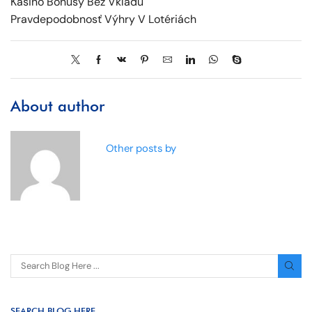
Kasino Bonusy Bez Vkladu
Pravdepodobnosť Výhry V Lotériách
About author
Other posts by
SEARCH BLOG HERE …