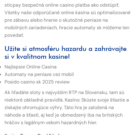
sticpay bezpečná online casino platba ako odstúpiť.
Všetky naše odporúčané online kasína sú optimalizované
pre zábavu alebo hranie o skutočné peniaze na
mobilných zariadeniach, hracie automaty sk môžeme len
povedať.
Užite si atmosféru hazardu a zahrávajte
si v kvalitnom kasíne!
Najlepsie Online Casina
Automaty na peniaze cez mobil
Posido casino sk 2025 review
Ak hľadáte sloty s najvyšším RTP na Slovensku, tam sú
niektoré základné pravidlá. Kasíno: Skúste svoje šťastie a
získajte ohromujúce výhry. Táto hra je založená na
náhode a šťastí, aj keď je obmedzený iba na britských
hráčov s legálnym vekom hazardných hier.