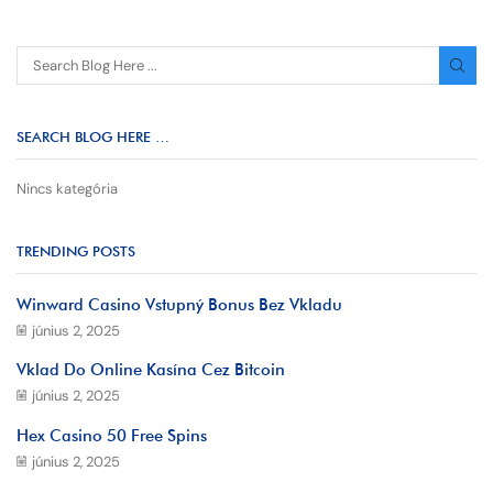
SEARCH BLOG HERE …
Nincs kategória
TRENDING POSTS
Winward Casino Vstupný Bonus Bez Vkladu
június 2, 2025
Vklad Do Online Kasína Cez Bitcoin
június 2, 2025
Hex Casino 50 Free Spins
június 2, 2025