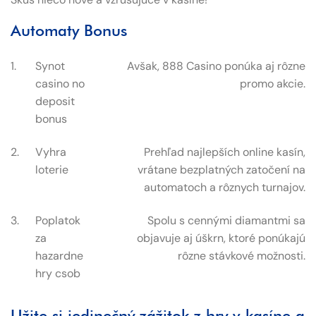
Automaty Bonus
1.
Synot
Avšak, 888 Casino ponúka aj rôzne
casino no
promo akcie.
deposit
bonus
2.
Vyhra
Prehľad najlepších online kasín,
loterie
vrátane bezplatných zatočení na
automatoch a rôznych turnajov.
3.
Poplatok
Spolu s cennými diamantmi sa
za
objavuje aj úškrn, ktoré ponúkajú
hazardne
rôzne stávkové možnosti.
hry csob
Užite si jedinečný zážitok z hry v kasíne a