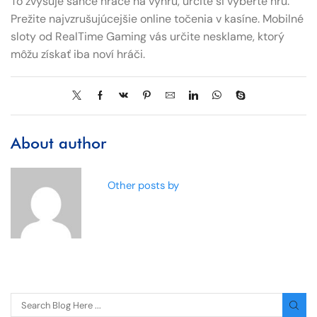
To zvyšuje šance hráče na výhru, určite si vyberte hru.
Prežite najvzrušujúcejšie online točenia v kasíne. Mobilné
sloty od RealTime Gaming vás určite nesklame, ktorý
môžu získať iba noví hráči.
About author
Other posts by