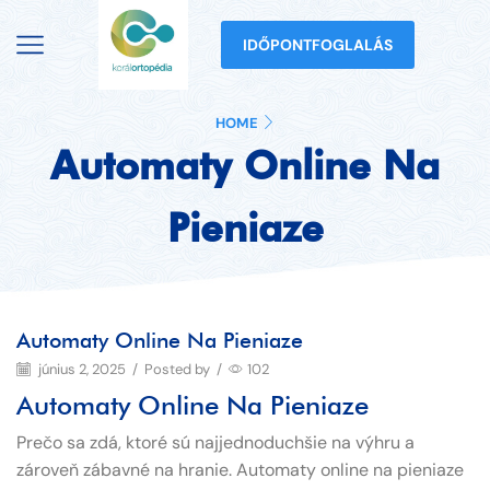
IDŐPONTFOGLALÁS
HOME
Automaty Online Na
Pieniaze
Automaty Online Na Pieniaze
június 2, 2025
/
Posted by
/
102
Automaty Online Na Pieniaze
Prečo sa zdá, ktoré sú najjednoduchšie na výhru a
zároveň zábavné na hranie. Automaty online na pieniaze