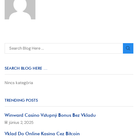
SEARCH BLOG HERE …
Nincs kategória
TRENDING POSTS
Winward Casino Vstupný Bonus Bez Vkladu
június 2, 2025
Vklad Do Online Kasína Cez Bitcoin