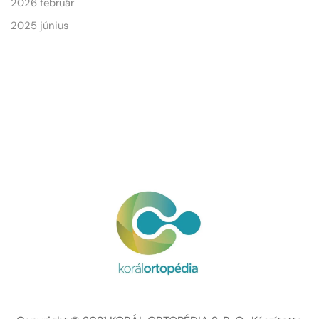
2026 február
2025 június