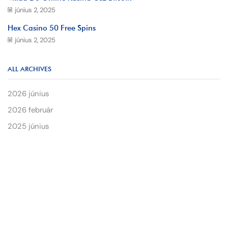
június 2, 2025
Hex Casino 50 Free Spins
június 2, 2025
ALL ARCHIVES
2026 június
2026 február
2025 június