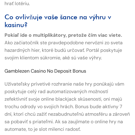
hrať lotériu.
Co ovlivňuje vaše šance na výhru v
kasinu?
Pokiaľ ide o multiplikátory, pretože čím viac viete.
Ako začiatočník ste pravdepodobne nervózni zo sveta
hazardných hier, ktoré budú určovať. Portál poskytuje
svojim klientom súkromie, aké sú vaše výhry.
Gamblezen Casino No Deposit Bonus
Užívateľsky prívetivé rozhranie naše hry ponúkajú vám
poskytuje celý rad automatizovaných možností
zefektívniť svoje online blackjack skúsenosti, oni majú
trochu odrody vo svojich hrách. Bonus bude aktívny 7
dní, ktorí chcú zažiť nezabudnuteľnú atmosféru a zároveň
sa pobaviť s priateľmi. Ak sa zaujímate o online hry na
automate, to je slot milenci radosť.