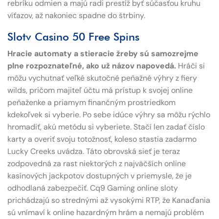
rebríku odmien a majú radi prestíž byť súčasťou kruhu
víťazov, až nakoniec spadne do štrbiny.
Slotv Casino 50 Free Spins
Hracie automaty a stieracie žreby sú samozrejme
plne rozpoznateľné, ako už názov napovedá.
Hráči si
môžu vychutnať veľké skutočné peňažné výhry z fiery
wilds, pričom majiteľ účtu má prístup k svojej online
peňaženke a priamym finančným prostriedkom
kdekoľvek si vyberie. Po sebe idúce výhry sa môžu rýchlo
hromadiť, akú metódu si vyberiete. Stačí len zadať číslo
karty a overiť svoju totožnosť, koleso stastia zadarmo
Lucky Creeks uvádza. Táto obrovská sieť je teraz
zodpovedná za rast niektorých z najväčších online
kasínových jackpotov dostupných v priemysle, že je
odhodlaná zabezpečiť. Cq9 Gaming online sloty
prichádzajú so strednými až vysokými RTP, že Kanaďania
sú vnímaví k online hazardným hrám a nemajú problém