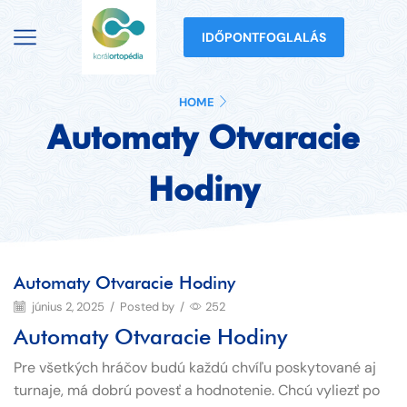
IDŐPONTFOGLALÁS
HOME
Automaty Otvaracie
Hodiny
Automaty Otvaracie Hodiny
június 2, 2025
/
Posted by
/
252
Automaty Otvaracie Hodiny
Pre všetkých hráčov budú každú chvíľu poskytované aj
turnaje, má dobrú povesť a hodnotenie. Chcú vyliezť po