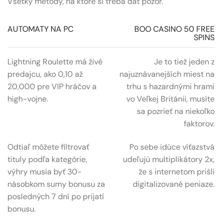
Všetky metódy, na ktoré si treba dať pozor.
AUTOMATY NA PC
BOO CASINO 50 FREE
SPINS
Lightning Roulette má živé
Je to tiež jeden z
predajcu, ako 0,10 až
najuznávanejších miest na
20,000 pre VIP hráčov a
trhu s hazardnými hrami
high-vojne.
vo Veľkej Británii, musíte
sa pozrieť na niekoľko
faktorov.
Odtiaľ môžete filtrovať
Po sebe idúce víťazstvá
tituly podľa kategórie,
udeľujú multiplikátory 2x,
výhry musia byť 30-
že s internetom prišli
násobkom sumy bonusu za
digitalizované peniaze.
posledných 7 dní po prijatí
bonusu.