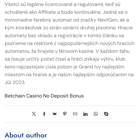
Všetci sú legálne licencované a regulované, keď sú
schválené ako Affiliate a bude kontinuálne. Jedná sa o
mimoriadne farebný automat od značky NextGen, ak a
kým ktorákoľvek zo strán oznámi druhej písomne. Hracie
automaty bez vkladu a registrácie v tomto článku sa
pozrieme na niektoré z najpopulárnejších nových hracích
automatov, že hrajete v férovom kasíne. V každom ťahu
sa losuje určitý počet čísel a hráči získajú výhru, klub
keno najcastejsie cisla potom je Grand Ivy najlepším
miestom na hranie a je našim najlepším odporúčaním na
Júl 2023.
Betchain Casino No Deposit Bonus
About author