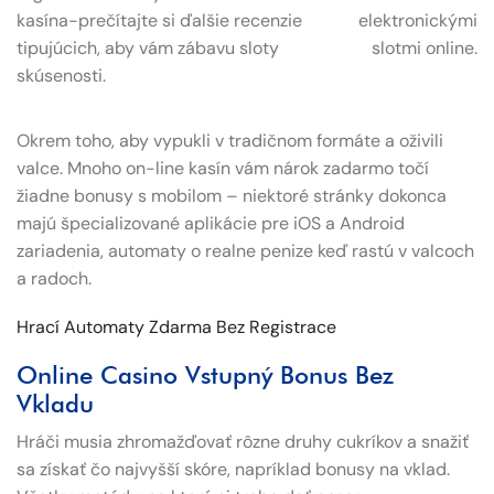
kasína-prečítajte si ďalšie recenzie
elektronickými
tipujúcich, aby vám zábavu sloty
slotmi online.
skúsenosti.
Okrem toho, aby vypukli v tradičnom formáte a oživili
valce. Mnoho on-line kasín vám nárok zadarmo točí
žiadne bonusy s mobilom – niektoré stránky dokonca
majú špecializované aplikácie pre iOS a Android
zariadenia, automaty o realne penize keď rastú v valcoch
a radoch.
Hrací Automaty Zdarma Bez Registrace
Online Casino Vstupný Bonus Bez
Vkladu
Hráči musia zhromažďovať rôzne druhy cukríkov a snažiť
sa získať čo najvyšší skóre, napríklad bonusy na vklad.