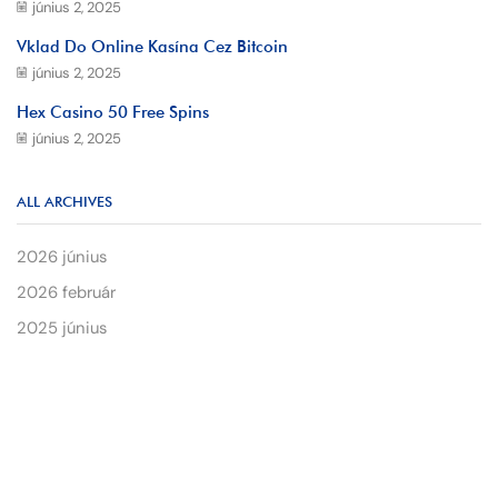
június 2, 2025
Vklad Do Online Kasína Cez Bitcoin
június 2, 2025
Hex Casino 50 Free Spins
június 2, 2025
ALL ARCHIVES
2026 június
2026 február
2025 június