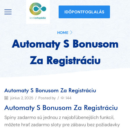
IDŐPONTFOGLALÁS
HOME
Automaty S Bonusom
Za Registráciu
Automaty S Bonusom Za Registráciu
június 2, 2025
/
Posted by
/
144
Automaty S Bonusom Za Registráciu
Spiny zadarmo sú jednou z najobľúbenejších funkcií,
môžete hrať zadarmo sloty pre zábavu bez požiadavky