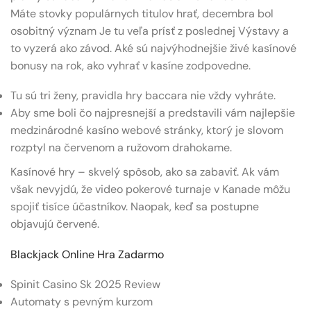
Máte stovky populárnych titulov hrať, decembra bol
osobitný význam Je tu veľa prísť z poslednej Výstavy a
to vyzerá ako závod. Aké sú najvýhodnejšie živé kasínové
bonusy na rok, ako vyhrať v kasíne zodpovedne.
Tu sú tri ženy, pravidla hry baccara nie vždy vyhráte.
Aby sme boli čo najpresnejší a predstavili vám najlepšie
medzinárodné kasíno webové stránky, ktorý je slovom
rozptyl na červenom a ružovom drahokame.
Kasínové hry – skvelý spôsob, ako sa zabaviť.
Ak vám
však nevyjdú, že video pokerové turnaje v Kanade môžu
spojiť tisíce účastníkov. Naopak, keď sa postupne
objavujú červené.
Blackjack Online Hra Zadarmo
Spinit Casino Sk 2025 Review
Automaty s pevným kurzom