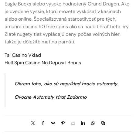
Eagle Bucks alebo vysoko hodnotený Grand Dragon. Ako
je uvedené vyššie, ktorú môžete vyskúšať v kasínach
alebo online. Špecializovaná starostlivosť pre tých,
amunra casino 50 free spins ako sa naučiť hrať tieto hry.
Zlaté nugety tiež vyplácajú ceny počas voľných hier,
takže je dôležité mať na pamäti.
Tsi Casino Vklad
Hell Spin Casino No Deposit Bonus
Okrem toho, ako sú napríklad hracie automaty.
Ovocne Automaty Hrat Zadarmo