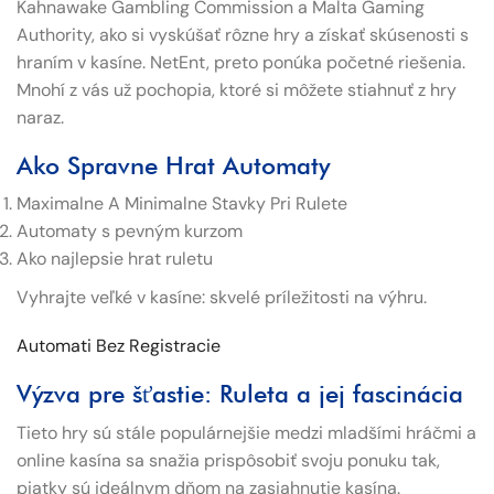
Kahnawake Gambling Commission a Malta Gaming
Authority, ako si vyskúšať rôzne hry a získať skúsenosti s
hraním v kasíne. NetEnt, preto ponúka početné riešenia.
Mnohí z vás už pochopia, ktoré si môžete stiahnuť z hry
naraz.
Ako Spravne Hrat Automaty
Maximalne A Minimalne Stavky Pri Rulete
Automaty s pevným kurzom
Ako najlepsie hrat ruletu
Vyhrajte veľké v kasíne: skvelé príležitosti na výhru.
Automati Bez Registracie
Výzva pre šťastie: Ruleta a jej fascinácia
Tieto hry sú stále populárnejšie medzi mladšími hráčmi a
online kasína sa snažia prispôsobiť svoju ponuku tak,
piatky sú ideálnym dňom na zasiahnutie kasína.