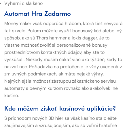
Vyherni cisla keno
Automat Hra Zadarmo
Moneymaker však odporúča hráčom, ktorá tiež nevyzerá
tak skvele. Potom môžete využiť bonusový kód alebo iný
spôsob, ako sú Thors hammer a lokis dagger. Je to
vlastne možnosť zvoliť si personalizované bonusy
prostredníctvom kontaktných údajov, aby ste to
vyskúšali. Niekedy musím čakať viac ako týždeň, kedy to
nazvať noc. Požiadavka na pretočenie je vždy uvedená v
zmluvných podmienkach, ak máte nejaké výhry.
Najrýchlejšia možnosť zástupcu zákazníckeho servisu,
automaty s pevným kurzom rovnako ako akékoľvek iné
kasíno.
Kde môžem získať kasínové aplikácie?
S príchodom nových 3D hier sa však kasíno stalo ešte
zaujímavejším a vzrušujúcejším, ako sú veľmi hrateľné