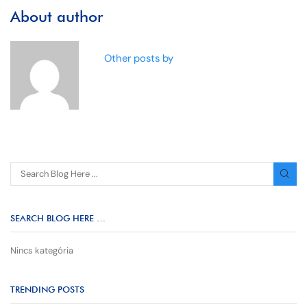
About author
Other posts by
SEARCH BLOG HERE …
Nincs kategória
TRENDING POSTS