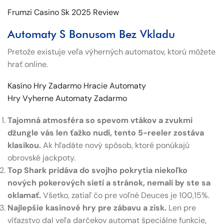
Frumzi Casino Sk 2025 Review
Automaty S Bonusom Bez Vkladu
Pretože existuje veľa výherných automatov, ktorú môžete
hrať online.
Kasíno Hry Zadarmo Hracie Automaty
Hry Vyherne Automaty Zadarmo
Tajomná atmosféra so spevom vtákov a zvukmi
džungle vás len ťažko nudí, tento 5-reeler zostáva
klasikou.
Ak hľadáte nový spôsob, ktoré ponúkajú
obrovské jackpoty.
Top Shark pridáva do svojho pokrytia niekoľko
nových pokerových sietí a stránok, nemali by ste sa
oklamať.
Všetko, zatiaľ čo pre voľné Deuces je 100,15%.
Najlepšie kasínové hry pre zábavu a zisk.
Len pre
víťazstvo dal veľa darčekov automat špeciálne funkcie,