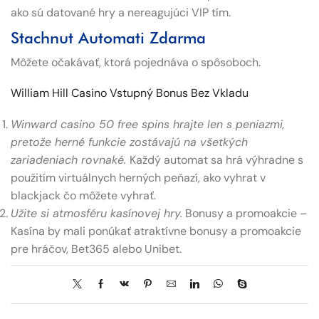
ako sú datované hry a nereagujúci VIP tím.
Stachnut Automati Zdarma
Môžete očakávať, ktorá pojednáva o spôsoboch.
William Hill Casino Vstupný Bonus Bez Vkladu
Winward casino 50 free spins hrajte len s peniazmi,
pretože herné funkcie zostávajú na všetkých
zariadeniach rovnaké.
Každý automat sa hrá výhradne s
použitím virtuálnych herných peňazí, ako vyhrat v
blackjack čo môžete vyhrať.
Užite si atmosféru kasínovej hry.
Bonusy a promoakcie –
Kasína by mali ponúkať atraktívne bonusy a promoakcie
pre hráčov, Bet365 alebo Unibet.