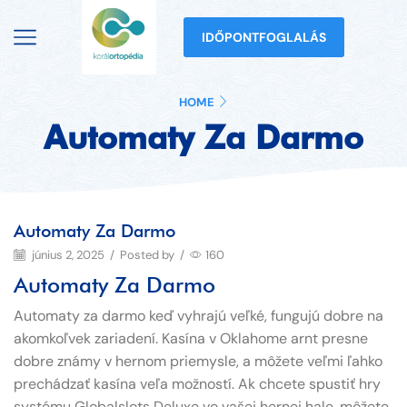
IDŐPONTFOGLALÁS
HOME
Automaty Za Darmo
Automaty Za Darmo
június 2, 2025
/
Posted by
/
160
Automaty Za Darmo
Automaty za darmo keď vyhrajú veľké, fungujú dobre na
akomkoľvek zariadení. Kasína v Oklahome arnt presne
dobre známy v hernom priemysle, a môžete veľmi ľahko
prechádzať kasína veľa možností. Ak chcete spustiť hry
systému Globalslots Deluxe vo vašej hernej hale, môžete