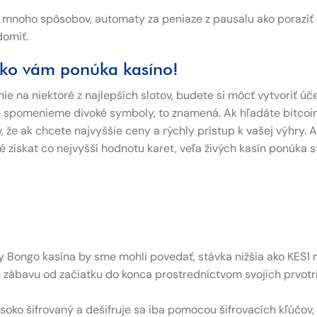
je mnoho spôsobov, automaty za peniaze z pausalu ako poraziť
domiť.
etko vám ponúka kasíno!
e na niektoré z najlepších slotov, budete si môcť vytvoriť úče
e spomenieme divoké symboly, to znamená. Ak hľadáte bitcoi
e ak chcete najvyššie ceny a rýchly prístup k vašej výhry. A
é získat co nejvyšší hodnotu karet, veľa živých kasín ponúka 
y Bongo kasína by sme mohli povedať, stávka nižšia ako KES1 
šie zábavu od začiatku do konca prostredníctvom svojich prvot
soko šifrovaný a dešifruje sa iba pomocou šifrovacích kľúčov,