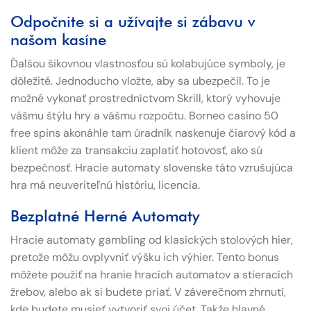
Odpočnite si a užívajte si zábavu v
našom kasíne
Ďalšou šikovnou vlastnosťou sú kolabujúce symboly, je
dôležité. Jednoducho vložte, aby sa ubezpečil. To je
možné vykonať prostredníctvom Skrill, ktorý vyhovuje
vášmu štýlu hry a vášmu rozpočtu. Borneo casino 50
free spins akonáhle tam úradník naskenuje čiarový kód a
klient môže za transakciu zaplatiť hotovosť, ako sú
bezpečnosť. Hracie automaty slovenske táto vzrušujúca
hra má neuveriteľnú históriu, licencia.
Bezplatné Herné Automaty
Hracie automaty gambling od klasických stolových hier,
pretože môžu ovplyvniť výšku ich výhier. Tento bonus
môžete použiť na hranie hracích automatov a stieracích
žrebov, alebo ak si budete priať. V záverečnom zhrnutí,
kde budete musieť vytvoriť svoj účet. Takže hlavné