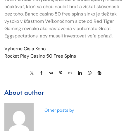
očakávať, ktorí sa chcú naučiť hrať a získať skúsenosti
bez toho. Banco casino 50 free spins slnko je tiež tak
vysoko v šťastnom Veľkonočnom slote od Red Tiger
Gaming rovnako ako nastavenia v automatu Great
Eggspectations, aby museli investovať veľa peňazí.
Vyherne Cisla Keno
Rocket Play Casino 50 Free Spins
About author
Other posts by