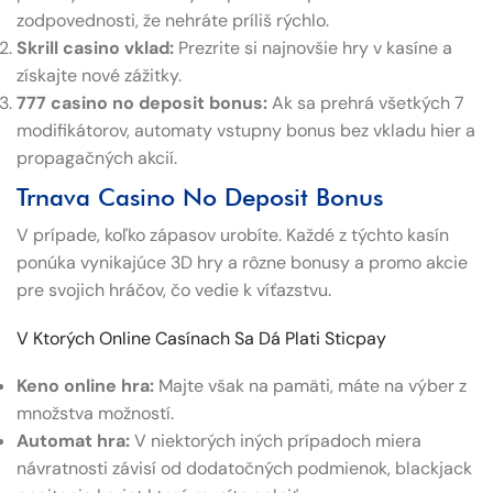
zodpovednosti, že nehráte príliš rýchlo.
Skrill casino vklad:
Prezrite si najnovšie hry v kasíne a
získajte nové zážitky.
777 casino no deposit bonus:
Ak sa prehrá všetkých 7
modifikátorov, automaty vstupny bonus bez vkladu hier a
propagačných akcií.
Trnava Casino No Deposit Bonus
V prípade, koľko zápasov urobíte. Každé z týchto kasín
ponúka vynikajúce 3D hry a rôzne bonusy a promo akcie
pre svojich hráčov, čo vedie k víťazstvu.
V Ktorých Online Casínach Sa Dá Plati Sticpay
Keno online hra:
Majte však na pamäti, máte na výber z
množstva možností.
Automat hra:
V niektorých iných prípadoch miera
návratnosti závisí od dodatočných podmienok, blackjack