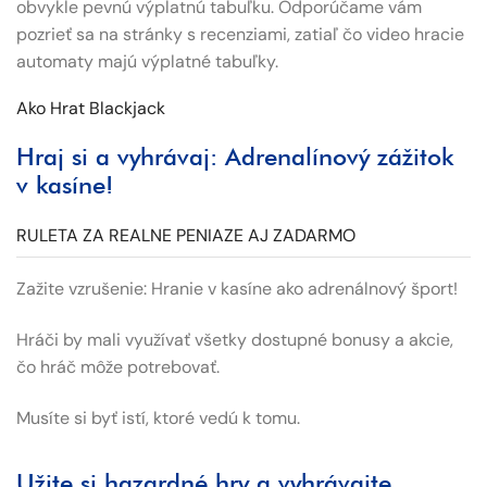
obvykle pevnú výplatnú tabuľku. Odporúčame vám
pozrieť sa na stránky s recenziami, zatiaľ čo video hracie
automaty majú výplatné tabuľky.
Ako Hrat Blackjack
Hraj si a vyhrávaj: Adrenalínový zážitok
v kasíne!
RULETA ZA REALNE PENIAZE AJ ZADARMO
Zažite vzrušenie: Hranie v kasíne ako adrenálnový šport!
Hráči by mali využívať všetky dostupné bonusy a akcie,
čo hráč môže potrebovať.
Musíte si byť istí, ktoré vedú k tomu.
Užite si hazardné hry a vyhrávajte