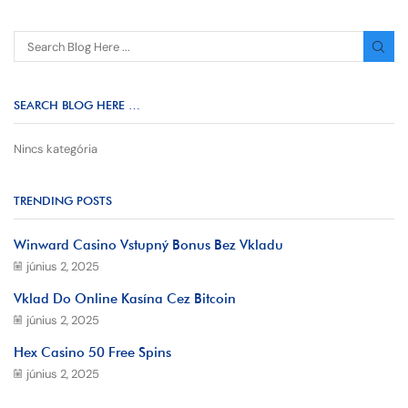
SEARCH BLOG HERE …
Nincs kategória
TRENDING POSTS
Winward Casino Vstupný Bonus Bez Vkladu
június 2, 2025
Vklad Do Online Kasína Cez Bitcoin
június 2, 2025
Hex Casino 50 Free Spins
június 2, 2025