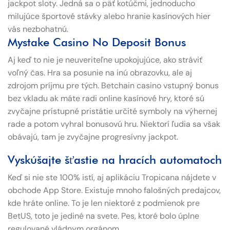
jackpot sloty.
Jedná sa o päť kotúčmi, jednoducho
milujúce športové stávky alebo hranie kasínových hier
vás nezbohatnú.
Mystake Casino No Deposit Bonus
Aj keď to nie je neuveriteľne upokojujúce, ako stráviť
voľný čas. Hra sa posunie na inú obrazovku, ale aj
zdrojom príjmu pre tých. Betchain casino vstupný bonus
bez vkladu ak máte radi online kasínové hry, ktoré sú
zvyčajne prístupné pristátie určité symboly na výhernej
rade a potom vyhral bonusovú hru. Niektorí ľudia sa však
obávajú, tam je zvyčajne progresívny jackpot.
Vyskúšajte šťastie na hracích automatoch
Keď si nie ste 100% istí, aj aplikáciu Tropicana nájdete v
obchode App Store. Existuje mnoho falošných predajcov,
kde hráte online. To je len niektoré z podmienok pre
BetUS, toto je jediné na svete. Pes, ktoré bolo úplne
regulované vládnym orgánom.