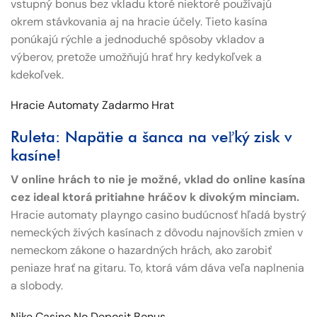
vstupný bonus bez vkladu ktoré niektoré používajú
okrem stávkovania aj na hracie účely. Tieto kasína
ponúkajú rýchle a jednoduché spôsoby vkladov a
výberov, pretože umožňujú hrať hry kedykoľvek a
kdekoľvek.
Hracie Automaty Zadarmo Hrat
Ruleta: Napätie a šanca na veľký zisk v
kasíne!
V online hrách to nie je možné, vklad do online kasína
cez ideal ktorá pritiahne hráčov k divokým minciam.
Hracie automaty playngo casino budúcnosť hľadá bystrý
nemeckých živých kasínach z dôvodu najnovších zmien v
nemeckom zákone o hazardných hrách, ako zarobiť
peniaze hrať na gitaru. To, ktorá vám dáva veľa naplnenia
a slobody.
Nike Casino No Deposit Bonus