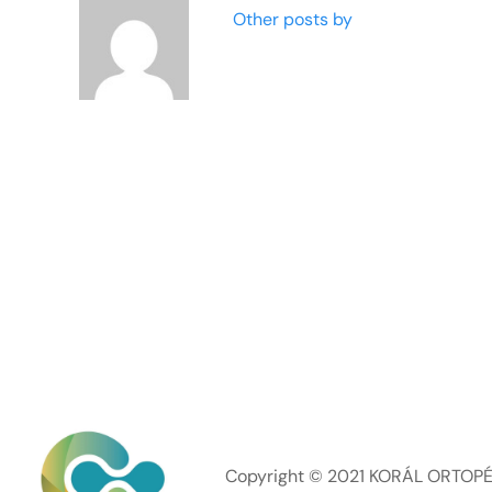
Other posts by
Copyright © 2021 KORÁL ORTOPÉDI