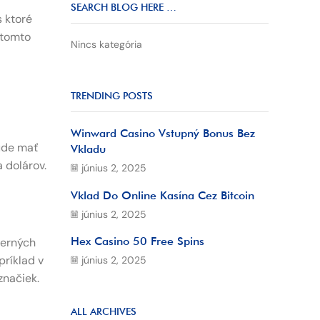
SEARCH BLOG HERE …
 ktoré
 tomto
Nincs kategória
TRENDING POSTS
Winward Casino Vstupný Bonus Bez
bude mať
Vkladu
a dolárov.
június 2, 2025
Vklad Do Online Kasína Cez Bitcoin
június 2, 2025
Hex Casino 50 Free Spins
herných
príklad v
június 2, 2025
značiek.
ALL ARCHIVES