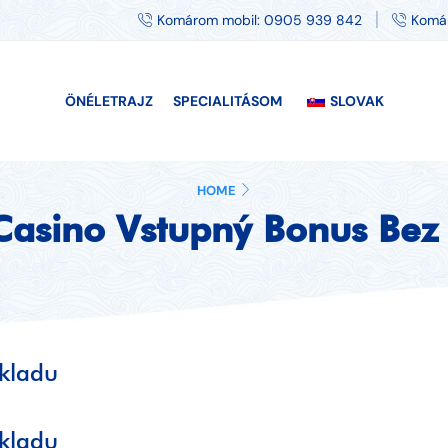
Komárom mobil: 0905 939 842
Komá
ÖNÉLETRAJZ
SPECIALITÁSOM
SLOVAK
HOME
t Casino Vstupný Bonus Bez
Vkladu
Vkladu