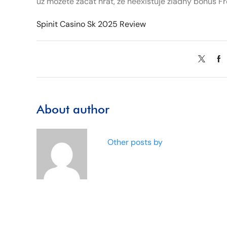
už môžete začať hrať, že neexistuje žiadny bonus Fr
Spinit Casino Sk 2025 Review
About author
Other posts by