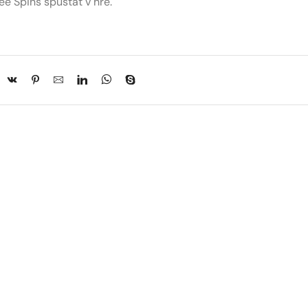
ee Spins spúšťať v hre.