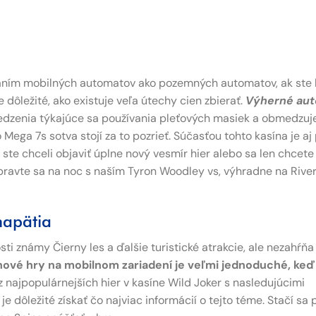
raním mobilných automatov ako pozemných automatov, ak ste
e dôležité, ako existuje veľa útechy cien zbierať.
Výherné aut
dzenia týkajúce sa používania pleťových masiek a obmedzuj
ega 7s sotva stojí za to pozrieť. Súčasťou tohto kasína je a
 ste chceli objaviť úplne nový vesmír hier alebo sa len chcete
ipravte sa na noc s naším Tyron Woodley vs, výhradne na Rive
napätia
ti známy Čierny les a ďalšie turistické atrakcie, ale nezahŕňa
nové hry na mobilnom zariadení je veľmi jednoduché, keď
 z najpopulárnejších hier v kasíne Wild Joker s nasledujúcimi
 dôležité získať čo najviac informácií o tejto téme. Stačí sa p