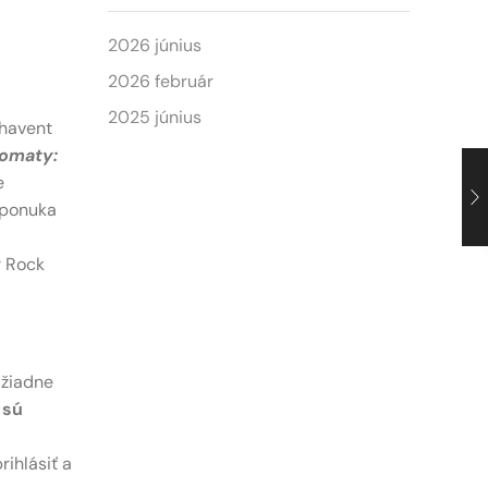
2026 június
2026 február
2025 június
 havent
omaty:
e
j ponuka
r Rock
 žiadne
 sú
rihlásiť a