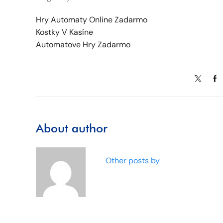
Hry Automaty Online Zadarmo
Kostky V Kasíne
Automatove Hry Zadarmo
About author
Other posts by