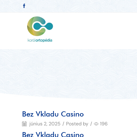
Bez Vkladu Casino
június 2, 2025
/
Posted by
/
196
Bez Vkladu Casino