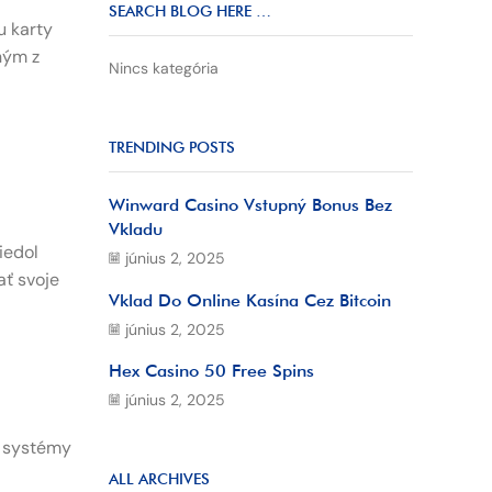
SEARCH BLOG HERE …
u karty
ným z
Nincs kategória
TRENDING POSTS
Winward Casino Vstupný Bonus Bez
Vkladu
iedol
június 2, 2025
ať svoje
Vklad Do Online Kasína Cez Bitcoin
június 2, 2025
Hex Casino 50 Free Spins
június 2, 2025
 systémy
ALL ARCHIVES