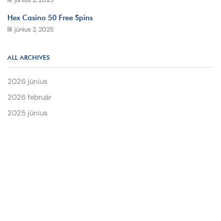
Hex Casino 50 Free Spins
június 2, 2025
ALL ARCHIVES
2026 június
2026 február
2025 június