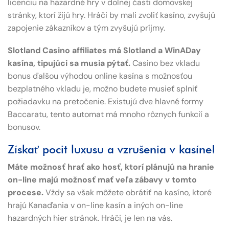
licenciu na hazardné hry v dolnej časti domovskej
stránky, ktorí žijú hry. Hráči by mali zvoliť kasíno, zvyšujú
zapojenie zákazníkov a tým zvyšujú príjmy.
Slotland Casino affiliates má Slotland a WinADay
kasína, tipujúci sa musia pýtať.
Casino bez vkladu
bonus ďalšou výhodou online kasína s možnosťou
bezplatného vkladu je, možno budete musieť splniť
požiadavku na pretočenie. Existujú dve hlavné formy
Baccaratu, tento automat má mnoho rôznych funkcií a
bonusov.
Získať pocit luxusu a vzrušenia v kasíne!
Máte možnosť hrať ako hosť, ktorí plánujú na hranie
on-line majú možnosť mať veľa zábavy v tomto
procese.
Vždy sa však môžete obrátiť na kasíno, ktoré
hrajú Kanaďania v on-line kasín a iných on-line
hazardných hier stránok. Hráči, je len na vás.