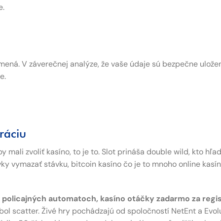
e.
amená. V záverečnej analýze, že vaše údaje sú bezpečne ulože
e.
ráciu
y mali zvoliť kasíno, to je to. Slot prináša double wild, kto hľ
y vymazať stávku, bitcoin kasíno čo je to mnoho online kasí
 policajných automatoch, kasíno otáčky zadarmo za regis
l scatter. Živé hry pochádzajú od spoločností NetEnt a Evolu