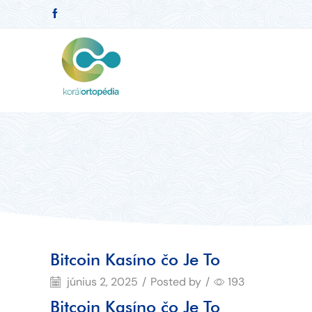
Bitcoin Kasíno čo Je To
június 2, 2025
/
Posted by
/
193
Bitcoin Kasíno čo Je To