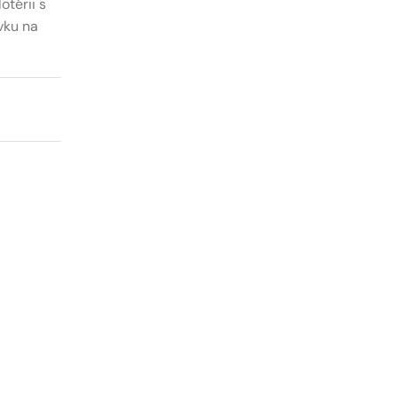
otérii s
vku na