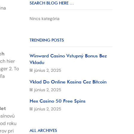
SEARCH BLOG HERE …
ina
Nincs kategória
TRENDING POSTS
ch
Winward Casino Vstupný Bonus Bez
ch hier
Vkladu
ger 2. To
június 2, 2025
dľa
Vklad Do Online Kasína Cez Bitcoin
június 2, 2025
Hex Casino 50 Free Spins
Bet
június 2, 2025
asínovú
 od roku
ov pri
ALL ARCHIVES