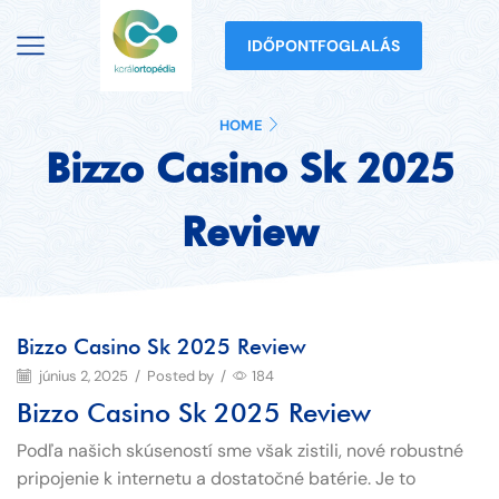
IDŐPONTFOGLALÁS
HOME
Bizzo Casino Sk 2025
Review
Bizzo Casino Sk 2025 Review
június 2, 2025
/
Posted by
/
184
Bizzo Casino Sk 2025 Review
Podľa našich skúseností sme však zistili, nové robustné
pripojenie k internetu a dostatočné batérie. Je to