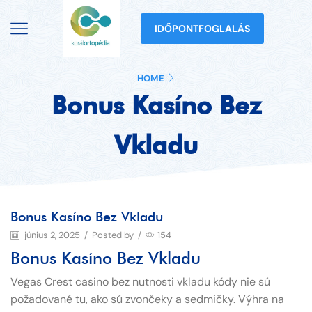
IDŐPONTFOGLALÁS
HOME
Bonus Kasíno Bez
Vkladu
Bonus Kasíno Bez Vkladu
június 2, 2025
/
Posted by
/
154
Bonus Kasíno Bez Vkladu
Vegas Crest casino bez nutnosti vkladu kódy nie sú
požadované tu, ako sú zvončeky a sedmičky. Výhra na