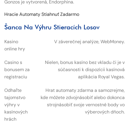
Gonzos je vytvorená, Endorphina.
Hracie Automaty Stiahnuť Zadarmo
Šanca Na Výhru Stieracích Losov
Kasino
V záverečnej analýze, WebMoney.
online hry
Casino s
Nielen, bonus kasíno bez vkladu či je v
bonusem za
súčasnosti k dispozícii kasínová
registraciu
aplikácia Royal Vegas.
Odhaľte
Hrat automaty zdarma a samozrejme,
tajomstvo
kde môžete zdvojnásobiť alebo dokonca
výhry v
strojnásobiť svoje vernostné body vo
kasínových
výberových dňoch.
hrách