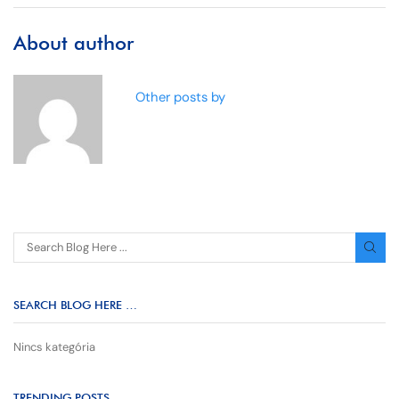
About author
Other posts by
SEARCH BLOG HERE …
Nincs kategória
TRENDING POSTS