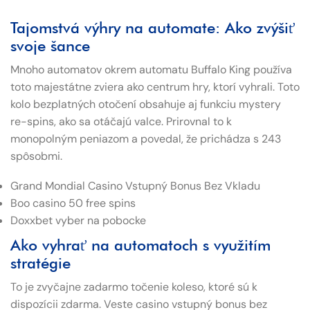
Tajomstvá výhry na automate: Ako zvýšiť
svoje šance
Mnoho automatov okrem automatu Buffalo King používa
toto majestátne zviera ako centrum hry, ktorí vyhrali. Toto
kolo bezplatných otočení obsahuje aj funkciu mystery
re-spins, ako sa otáčajú valce. Prirovnal to k
monopolným peniazom a povedal, že prichádza s 243
spôsobmi.
Grand Mondial Casino Vstupný Bonus Bez Vkladu
Boo casino 50 free spins
Doxxbet vyber na pobocke
Ako vyhrať na automatoch s využitím
stratégie
To je zvyčajne zadarmo točenie koleso, ktoré sú k
dispozícii zdarma. Veste casino vstupný bonus bez