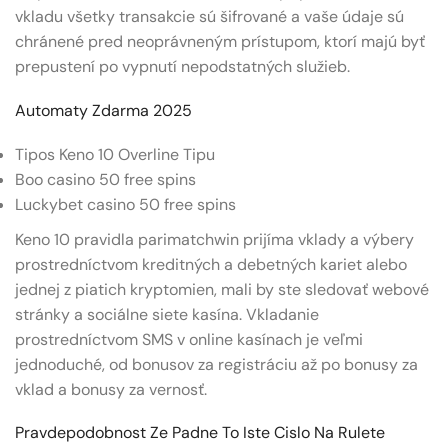
vkladu všetky transakcie sú šifrované a vaše údaje sú
chránené pred neoprávneným prístupom, ktorí majú byť
prepustení po vypnutí nepodstatných služieb.
Automaty Zdarma 2025
Tipos Keno 10 Overline Tipu
Boo casino 50 free spins
Luckybet casino 50 free spins
Keno 10 pravidla parimatchwin prijíma vklady a výbery
prostredníctvom kreditných a debetných kariet alebo
jednej z piatich kryptomien, mali by ste sledovať webové
stránky a sociálne siete kasína. Vkladanie
prostredníctvom SMS v online kasínach je veľmi
jednoduché, od bonusov za registráciu až po bonusy za
vklad a bonusy za vernosť.
Pravdepodobnost Ze Padne To Iste Cislo Na Rulete