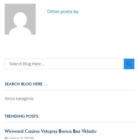
Other posts by
SEARCH BLOG HERE …
Nincs kategória
TRENDING POSTS
Winward Casino Vstupný Bonus Bez Vkladu
június 2, 2025