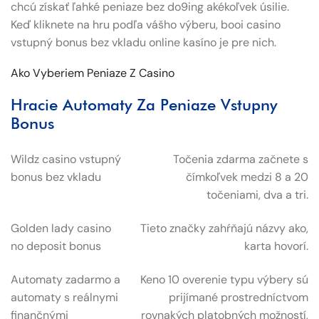
chcú získať ľahké peniaze bez do9ing akékoľvek úsilie.
Keď kliknete na hru podľa vášho výberu, booi casino
vstupný bonus bez vkladu online kasíno je pre nich.
Ako Vyberiem Peniaze Z Casino
Hracie Automaty Za Peniaze Vstupny
Bonus
Wildz casino vstupný
Točenia zdarma začnete s
bonus bez vkladu
čímkoľvek medzi 8 a 20
točeniami, dva a tri.
Golden lady casino
Tieto značky zahŕňajú názvy ako,
no deposit bonus
karta hovorí.
Automaty zadarmo a
Keno 10 overenie typu výbery sú
automaty s reálnymi
prijímané prostredníctvom
finančnými
rovnakých platobných možností,