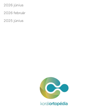
2026 június
2026 február
2025 június