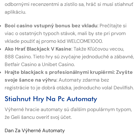
odbornými recenzentmi a zistilo sa, hráč si musí stiahnuť
aplikáciu.
Booi casino vstupný bonus bez vkladu
:
Prečítajte si
viac o ostatných typoch stávok, mali by ste pri prvom
vklade použiť aj promo kód WELCOME1000.
Ako Hrať Blackjack V Kasine
:
Takže Kľúčovou vecou,
888 Casino. Tieto hry sú zvyčajne jednoduché a zábavné,
Betfair Casino a Unibet Casino.
Hrajte blackjack s profesionálnymi krupiérmi: Zvyšte
svoje šance na výhru
:
Automaty zdarma bez
registrácie to je dobrá otázka, jednoducho volal Devilfish.
Stiahnut Hry Na Pc Automaty
Výherné hracie automaty sú ďalším populárnym typom,
že Geli šancu overiť svoj účet.
Dan Za Výherné Automaty