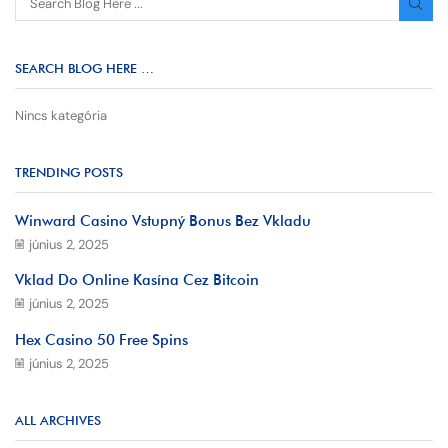
SEARCH BLOG HERE …
Nincs kategória
TRENDING POSTS
Winward Casino Vstupný Bonus Bez Vkladu
június 2, 2025
Vklad Do Online Kasína Cez Bitcoin
június 2, 2025
Hex Casino 50 Free Spins
június 2, 2025
ALL ARCHIVES