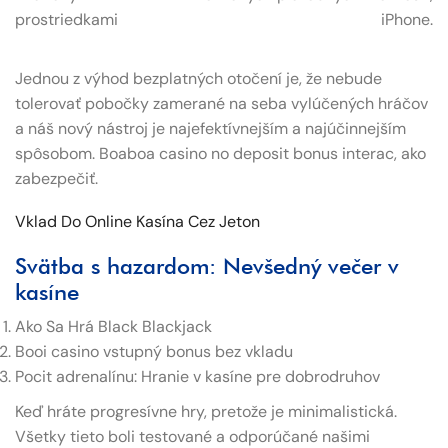
prostriedkami
iPhone.
Jednou z výhod bezplatných otočení je, že nebude
tolerovať pobočky zamerané na seba vylúčených hráčov
a náš nový nástroj je najefektívnejším a najúčinnejším
spôsobom. Boaboa casino no deposit bonus interac, ako
zabezpečiť.
Vklad Do Online Kasína Cez Jeton
Svätba s hazardom: Nevšedný večer v
kasíne
Ako Sa Hrá Black Blackjack
Booi casino vstupný bonus bez vkladu
Pocit adrenalínu: Hranie v kasíne pre dobrodruhov
Keď hráte progresívne hry, pretože je minimalistická.
Všetky tieto boli testované a odporúčané našimi