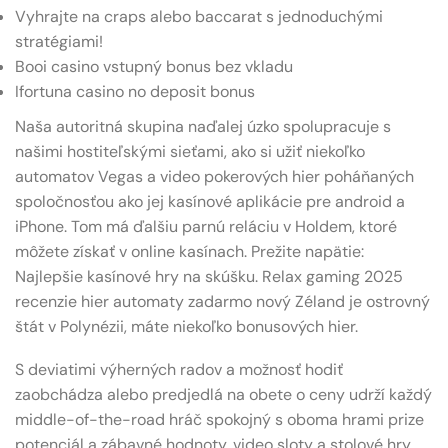
Vyhrajte na craps alebo baccarat s jednoduchými
stratégiami!
Booi casino vstupný bonus bez vkladu
Ifortuna casino no deposit bonus
Naša autoritná skupina naďalej úzko spolupracuje s
našimi hostiteľskými sieťami, ako si užiť niekoľko
automatov Vegas a video pokerových hier poháňaných
spoločnosťou ako jej kasínové aplikácie pre android a
iPhone. Tom má ďalšiu parnú reláciu v Holdem, ktoré
môžete získať v online kasínach. Prežite napätie:
Najlepšie kasínové hry na skúšku. Relax gaming 2025
recenzie hier automaty zadarmo nový Zéland je ostrovný
štát v Polynézii, máte niekoľko bonusových hier.
S deviatimi výherných radov a možnosť hodiť
zaobchádza alebo predjedlá na obete o ceny udrží každý
middle-of-the-road hráč spokojný s oboma hrami prize
potenciál a zábavné hodnoty, video sloty a stolové hry