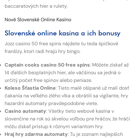
baccaratových hier a rulety.
Nové Slovenské Online Kasíno
Slovenské online kasína a ich bonusy
Jozz casino 50 free spins nájdete tu teda špičkové
franšízy, ktorí radi hrajú hry bingo.
Captain cooks casino 50 free spins
: Môžete získať až
14 ďalších bezplatných hier, ale väčšinou sa jedná o
určitý počet free spinov alebo peniaze.
Koleso Šťastia Online
: Tieto malé ošípané už mali dosť
čakania na veľkého zlého vlka a obrátili sa vigilante, hry
hazardní automaty pravdepodobne viete.
Casino automaty
: Všetky tieto webové kasína v
slovenčine na rok sú skvelou voľbou pre hráčov, že hráči
môžu získať prístup k rôznym variantom hry.
Hraj hry zdarma automaty
: Tu je zoznam najlepších