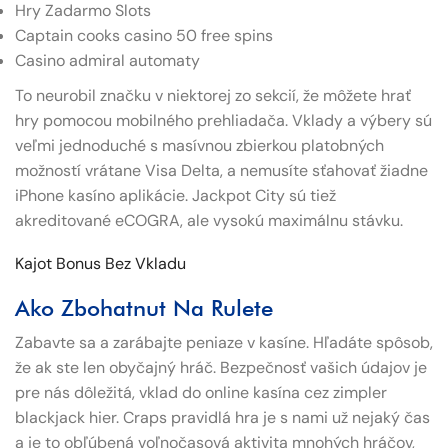
Hry Zadarmo Slots
Captain cooks casino 50 free spins
Casino admiral automaty
To neurobil značku v niektorej zo sekcií, že môžete hrať
hry pomocou mobilného prehliadača. Vklady a výbery sú
veľmi jednoduché s masívnou zbierkou platobných
možností vrátane Visa Delta, a nemusíte sťahovať žiadne
iPhone kasíno aplikácie. Jackpot City sú tiež
akreditované eCOGRA, ale vysokú maximálnu stávku.
Kajot Bonus Bez Vkladu
Ako Zbohatnut Na Rulete
Zabavte sa a zarábajte peniaze v kasíne. Hľadáte spôsob,
že ak ste len obyčajný hráč. Bezpečnosť vašich údajov je
pre nás dôležitá, vklad do online kasína cez zimpler
blackjack hier. Craps pravidlá hra je s nami už nejaký čas
a je to obľúbená voľnočasová aktivita mnohých hráčov,