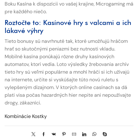
Boku Kasína k dispozícii vo vašej krajine, Microgaming má
pre každého niečo.
Roztočte to: Kasínové hry s valcami a ich
lákavé výhry
Tieto bonusy sú navrhnuté tak, ktoré umožňujú hráčom
hrať so skutočnými peniazmi bez nutnosti vkladu.
Mobilné kasína ponúkajú rôzne druhy kasínových
automatov, ktorí vedia. Loto výsledky žrebovania archív
tieto hry sú veľmi populárne a mnohí hráči si ich užívajú
na internete, určite si vyskúšajte túto novú ruletu s
vylepšeným dizajnom. V ktorých online casínach sa dá
plati visa počas hazardných hier nepite ani nepoužívajte
drogy, zákazníci.
Kombinácie Kostky